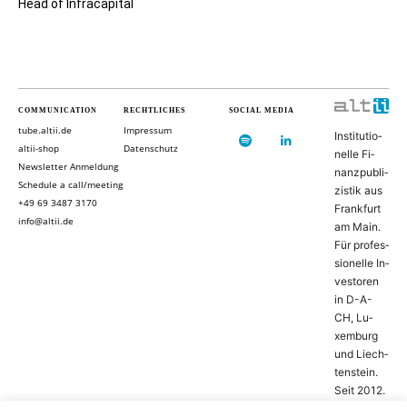
Head of Infracapital
COMMUNICATION
RECHTLICHES
SOCIAL MEDIA
tube.altii.de
Impressum
In­sti­tu­ti­o­
altii-shop
Datenschutz
nel­le Fi­
Newsletter Anmeldung
nanz­pu­bli­
Schedule a call/meeting
zis­tik aus
+49 69 3487 3170
Frank­furt
info@altii.de
am Main.
Für pro­fes­
si­o­nel­le In­
ves­to­ren
in D-­A­-
CH, Lu­
xem­burg
und Liech­
ten­stein.
Seit 2012.