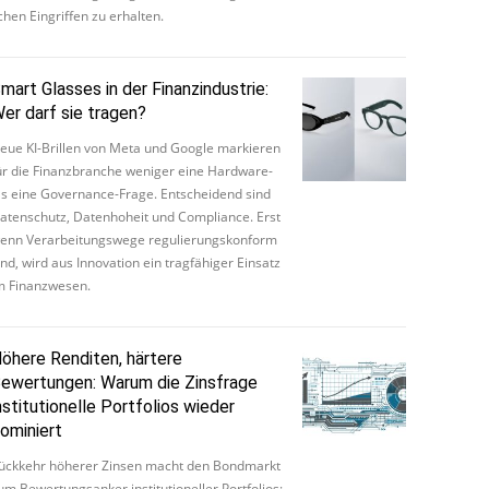
chen Ein­grif­fen zu er­hal­ten.
mart Glasses in der Finanzindustrie:
er darf sie tragen?
eue KI­-­Bril­len von Me­ta und Goo­gle mar­kie­ren
ür die Fi­nanz­bran­che we­ni­ger ei­ne Hard­wa­re-
ls ei­ne Go­ver­nance­-­Fra­ge. Ent­schei­dend sind
a­ten­schutz, Da­ten­ho­heit und Com­pli­ance. Erst
enn Ver­a­r­bei­tungs­we­ge re­gu­lie­rungs­kon­form
nd, wird aus In­no­va­ti­on ein trag­fä­hi­ger Ein­satz
m Fi­nanz­we­sen.
öhere Renditen, härtere
ewertungen: Warum die Zinsfrage
nstitutionelle Portfolios wieder
ominiert
ü­ck­kehr höherer Zinsen macht den Bond­markt
m Be­wer­tungs­an­ker in­sti­tu­ti­o­nel­ler Port­fo­li­os: