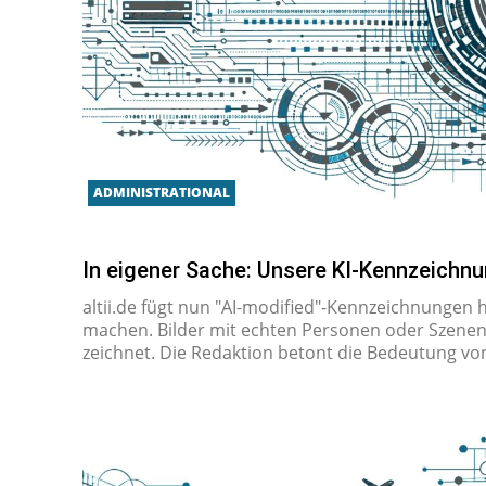
ADMINISTRATIONAL
In eigener Sache: Unsere KI-Kennzeichn
altii.de fügt nun "AI-mo­di­fied"-Kenn­zeich­nun­gen h
machen. Bilder mit echten Per­so­nen oder Szenen so
zeich­net. Die Re­dak­ti­on betont die Be­deu­tung 