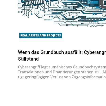
REAL ASSETS AND PROJECTS
Wenn das Grundbuch ausfällt: Cyberangr
Stillstand
Cy­be­r­an­griff legt ru­mä­ni­sches Grund­buch­sys­te
Trans­ak­ti­o­nen und Fi­nan­zie­run­gen stehen still. 
tigt ge­ring­fü­gi­gen Verlust von Zu­gangs­in­for­ma­t