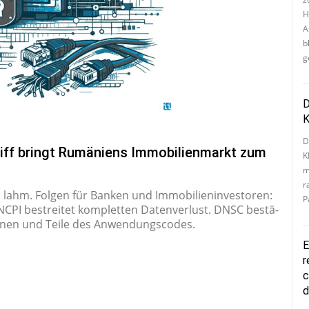
H
A
b
g
D
K
D
iff bringt Rumäniens Immobilienmarkt zum
K
m
ra
m lahm. Folgen für Banken und Im­mo­bi­lie­n­in­ves­to­ren:
Pa
ANCPI be­strei­tet kom­plet­ten Da­ten­ver­lust. DNSC be­stä­
i­o­nen und Teile des An­wen­dungs­co­des.
E
r
c
d