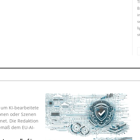
T
B
in
s
l
st
m KI-be­a­r­bei­te­te
so­nen oder Szenen
net. Die Re­dak­ti­on
 gemäß dem EU-AI-