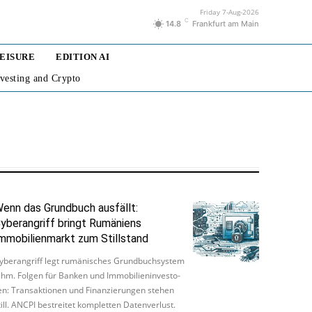
Friday 7-Aug-2026
C
14.8
Frankfurt am Main
LEISURE
EDITION AI
nvesting and Crypto
enn das Grundbuch ausfällt:
yberangriff bringt Rumäniens
mmobilienmarkt zum Stillstand
y­be­r­an­griff legt ru­mä­ni­sches Grund­buch­sys­tem
ahm. Folgen für Banken und Im­mo­bi­lie­n­in­ves­to­
en: Trans­ak­ti­o­nen und Fi­nan­zie­run­gen stehen
till. ANCPI be­strei­tet kom­plet­ten Da­ten­ver­lust.