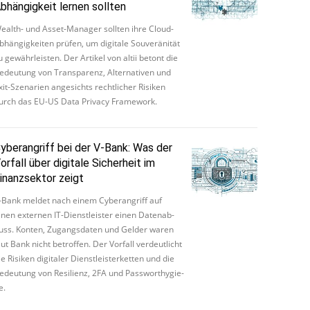
bhängigkeit lernen sollten
ealth- und Asset-Manager sollten ihre Cloud-
­hän­gig­kei­ten prüfen, um di­gi­ta­le Sou­ve­rä­ni­tät
u ge­währ­leis­ten. Der Artikel von al­tii betont die
e­deu­tung von Trans­pa­renz, Al­ter­na­ti­ven und
xit-Sze­na­ri­en an­ge­sichts recht­li­cher Risiken
urch das EU-US Data Privacy Fra­me­work.
yberangriff bei der V-Bank: Was der
orfall über digitale Sicherheit im
inanzsektor zeigt
-­Bank mel­det nach ei­nem Cy­be­r­an­griff auf
inen ex­ter­nen IT­-­Dienst­leis­ter einen Da­te­n­ab­
luss. Kon­ten, Zu­gangs­da­ten und Gel­der wa­ren
aut Bank nicht be­trof­fen. Der Vor­fall ver­deut­licht
e Ri­si­ken di­gi­ta­ler Dienst­leis­ter­ket­ten und die
e­deu­tung von Re­si­li­enz, 2FA und Pass­wor­thy­gi­e­
e.