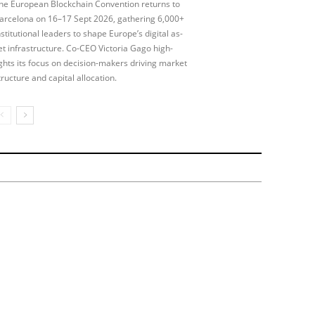
he European Block­chain Con­ven­tion re­turns to
ar­celona on 16–17 Sept 2026, gath­er­ing 6,000+
­sti­tu­tion­al lead­ers to shape Europe’s di­git­al as­
et in­fra­struc­ture. Co-CEO Vic­tor­ia Gago high­
ights its fo­cus on de­cision-­makers driv­ing mar­ket
ruc­ture and cap­it­al al­loc­a­tion.