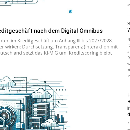
s
S
W
Kreditgeschäft nach dem Digital Omnibus
N
ch­ten im Kre­dit­ge­schäft um Anhang III bis 2027/2028,
f
 wirken: Durch­set­zung, Trans­pa­renz (In­ter­ak­ti­on mit
a
eut­sch­land setzt das KI-MIG um. Kre­dits­co­ring bleibt
D
w
si
i
H
B
i
d
R
zu