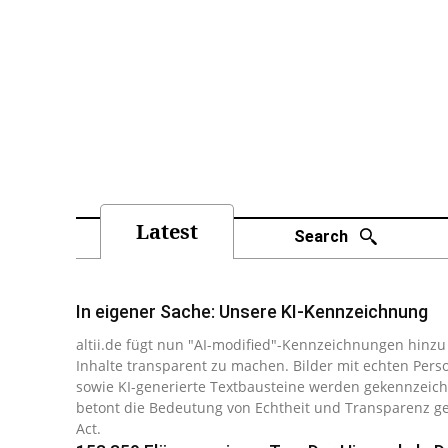
Latest
Search
In eigener Sache: Unsere KI-Kennzeichnung
altii.de fügt nun "AI-mo­di­fied"-Kenn­zeich­nun­gen hinzu u
Inhalte trans­pa­rent zu machen. Bilder mit echten Per­
sowie KI-ge­ne­rier­te Text­bau­stei­ne werden ge­kenn­zeich­
betont die Be­deu­tung von Echt­heit und Trans­pa­renz
Act.