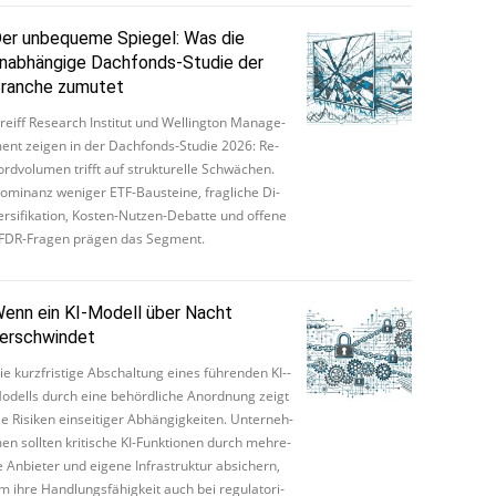
er unbequeme Spiegel: Was die
nabhängige Dachfonds-Studie der
ranche zumutet
reiff Re­sea­rch In­sti­tut und Wel­ling­ton Ma­nage­
ent zei­gen in der Dach­fonds­-­Stu­die 2026: Re­
ord­vo­lu­men trifft auf struk­tu­rel­le Schwä­chen.
o­mi­nanz we­ni­ger ET­F-­Bau­stei­ne, frag­li­che Di­
r­si­fi­ka­ti­on, Kos­ten­-­Nut­zen­-­De­bat­te und of­fe­ne
FDR-­Fra­gen prä­gen das Seg­ment.
enn ein KI-Modell über Nacht
erschwindet
ie kurz­fris­ti­ge Ab­schal­tung ei­nes füh­ren­den KI­-­
o­dells durch ei­ne be­hörd­li­che An­ord­nung zeigt
e Ri­si­ken ein­sei­ti­ger Ab­hän­gig­kei­ten. Un­ter­neh­
en soll­ten kri­ti­sche KI­-­Funk­ti­o­nen durch meh­re­
 An­bie­ter und ei­ge­ne In­fra­s­truk­tur ab­si­chern,
m ih­re Hand­lungs­fä­hig­keit auch bei re­gu­la­to­ri­