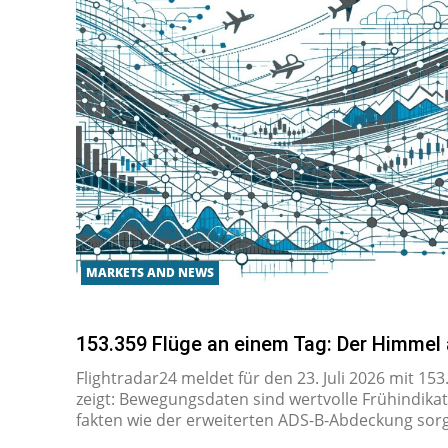
MARKETS AND NEWS
153.359 Flüge an einem Tag: Der Himmel 
Flightra­da­r24 mel­det für den 23. Ju­li 2026 mit 153
zeigt: Be­we­gungs­da­ten sind wert­vol­le Früh­in­di­k
fak­ten wie der er­wei­ter­ten ADS­-­B­-­Ab­de­ckung sorg­