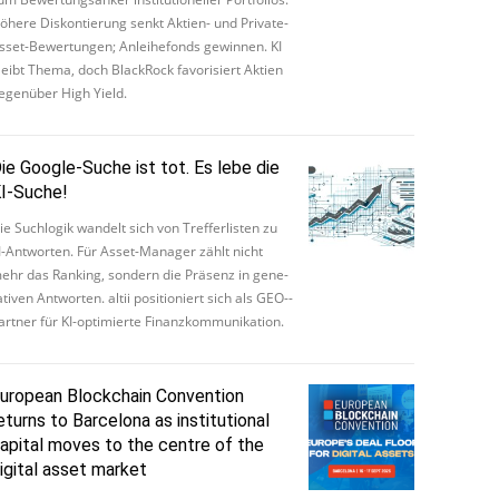
öhere Dis­kon­tie­rung senkt Aktien- und Private-
sset-Be­wer­tun­gen; An­lei­he­fonds ge­win­nen. KI
leibt Thema, doch Black­Rock fa­vo­ri­siert Aktien
e­gen­über High Yield.
ie Google-Suche ist tot. Es lebe die
I-Suche!
ie Such­lo­gik wan­delt sich von Tref­fer­lis­ten zu
I­-­Ant­wor­ten. Für As­set­-­Ma­na­ger zählt nicht
ehr das Ran­king, son­dern die Prä­senz in ge­ne­
­ti­ven Ant­wor­ten. al­tii po­si­tio­niert sich als GEO­-­
rt­ner für KI­-­op­ti­mier­te Fi­nanz­kom­mu­ni­ka­ti­on.
uropean Blockchain Convention
eturns to Barcelona as institutional
apital moves to the centre of the
igital asset market