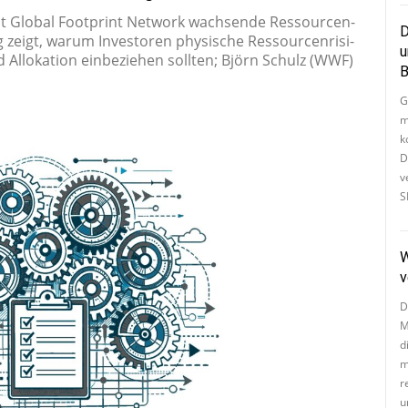
laut Glo­bal Foot­print Net­work wach­sen­de Res­sour­cen­
D
ag zeigt, war­um In­ves­to­ren phy­si­sche Res­sour­cen­ri­si­
u
nd Al­lo­ka­ti­on ein­be­zie­hen soll­ten; Björn Schulz (WWF)
B
G
m
k
D
ve
S
W
v
D
M
di
m
re
u