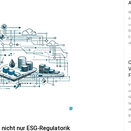
A
W
Ab
z
B
E
d
C
V
F
V
e
f
l
di
B
n
, nicht nur ESG-Regulatorik