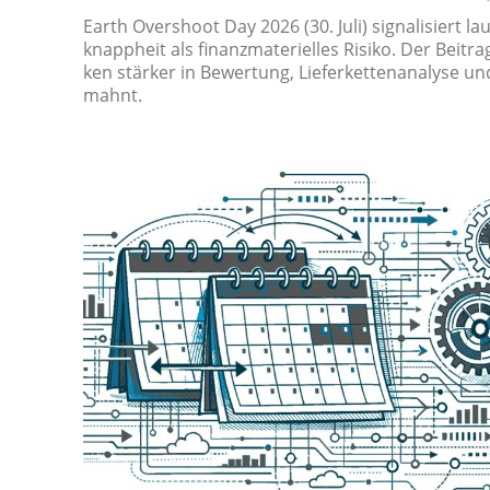
Earth Overs­hoot Day 2026 (30. Ju­li) si­gna­li­siert 
knapp­heit als fi­nanz­ma­te­ri­el­les Ri­si­ko. Der Bei­tr
ken stär­ker in Be­wer­tung, Lie­fer­ket­te­n­ana­ly­se u
mahnt.