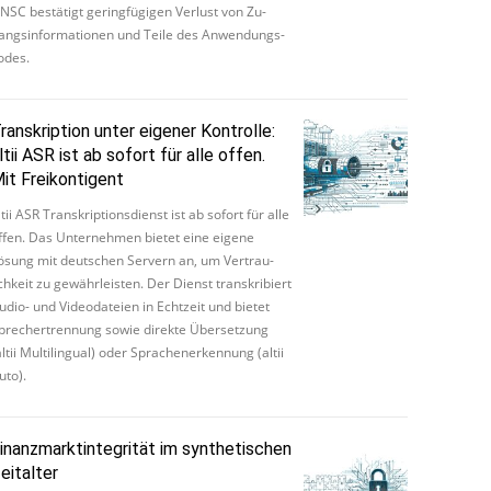
NSC be­stä­tigt ge­ring­fü­gi­gen Verlust von Zu­
angs­in­for­ma­ti­o­nen und Teile des An­wen­dungs­
o­des.
ranskription unter eigener Kontrolle:
ltii ASR ist ab sofort für alle offen.
it Freikontigent
ltii ASR Tran­skrip­ti­ons­dienst ist ab sofort für alle
ffen. Das Un­ter­neh­men bietet eine eigene
ösung mit deut­schen Servern an, um Ver­trau­
ich­keit zu ge­währ­leis­ten. Der Dienst tran­skri­biert
udio- und Vi­de­oda­tei­en in Echt­zeit und bietet
pre­cher­tren­nung sowie direkte Über­set­zung
ltii Mul­ti­lin­gu­al) oder Spra­che­n­er­ken­nung (altii
uto).
inanzmarktintegrität im synthetischen
eitalter