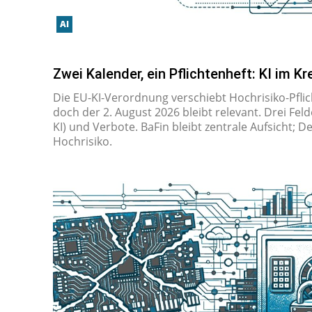
AI
Zwei Kalender, ein Pflichtenheft: KI im 
Die EU-KI-Ver­ord­nung ver­schiebt Hoch­ri­si­ko-Pfli
doch der 2. August 2026 bleibt re­le­vant. Drei Felder
KI) und Verbote. BaFin bleibt zen­tra­le Auf­sicht; D
Hoch­ri­si­ko.