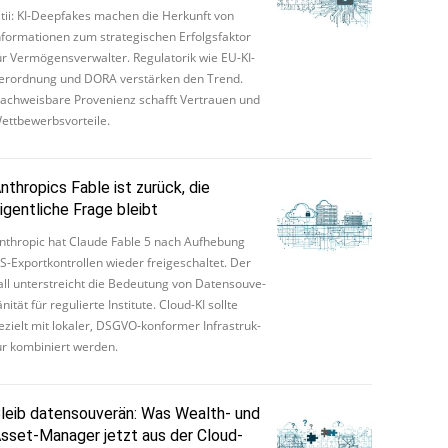
ltii: KI-Deepfakes machen die Herkunft von
nformationen zum strategischen Erfolgsfaktor
ür Vermögensverwalter. Regulatorik wie EU-KI-
erordnung und DORA verstärken den Trend.
achweisbare Provenienz schafft Vertrauen und
ettbewerbsvorteile.
nthropics Fable ist zurück, die
igentliche Frage bleibt
n­thro­pic hat Claude Fable 5 nach Auf­he­bung
S-Ex­port­kon­trol­len wieder frei­ge­schal­tet. Der
all un­ter­streicht die Be­deu­tung von Da­ten­sou­ve­
­ni­tät für re­gu­lier­te In­sti­tu­te. Cloud-KI sollte
ezielt mit lokaler, DSGVO-kon­for­mer In­fra­s­truk­
ur kom­bi­niert werden.
leib datensouverän: Was Wealth- und
sset-Manager jetzt aus der Cloud-