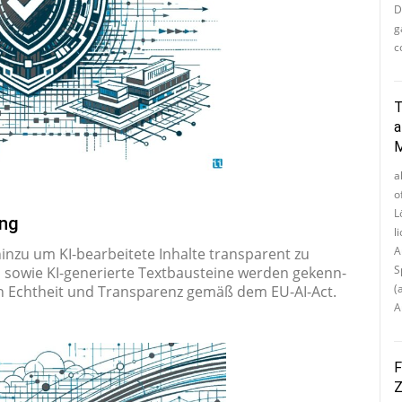
D
g
c
T
a
M
a
o
L
ung
l
A
inzu um KI-be­a­r­bei­te­te Inhalte trans­pa­rent zu
S
wie KI-ge­ne­rier­te Text­bau­stei­ne werden ge­kenn­
(a
von Echt­heit und Trans­pa­renz gemäß dem EU-AI-Act.
A
F
Z