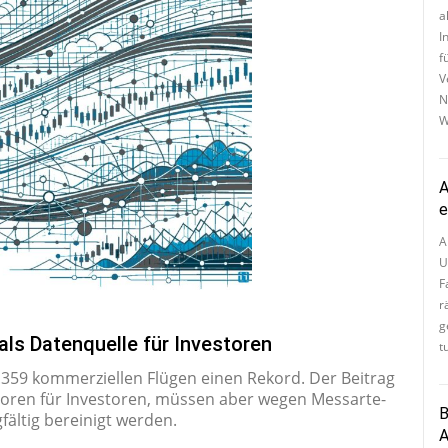
a
I
f
V
N
W
A
e
A
U
F
rä
g
als Datenquelle für Investoren
t
.359 kom­mer­zi­el­len Flü­gen einen Re­kord. Der Bei­trag
a­to­ren für In­ves­to­ren, müs­sen aber we­gen Mess­ar­te­
B
fäl­tig be­rei­nigt wer­den.
A