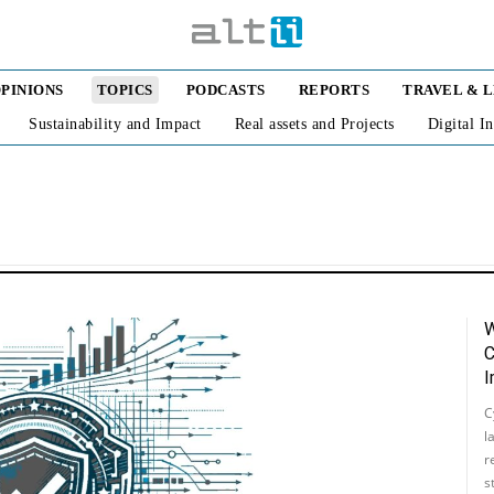
PINIONS
TOPICS
PODCASTS
REPORTS
TRAVEL & 
Sustainability and Impact
Real assets and Projects
Digital I
W
C
I
C
l
r
s