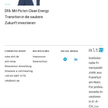
DFA: Mit Pictet-Clean Energy
Transition in die saubere
Zukunft investieren
COMMUNICATION
RECHTLICHES
SOCIAL MEDIA
tube.altii.de
Impressum
In­sti­tu­ti­o­
altii-shop
Datenschutz
nel­le Fi­
Newsletter Anmeldung
nanz­pu­bli­
Schedule a call/meeting
zis­tik aus
+49 69 3487 3170
Frank­furt
info@altii.de
am Main.
Für pro­fes­
si­o­nel­le In­
ves­to­ren
in D-­A­-
CH, Lu­