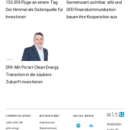
153.359 Flüge an einem Tag:
Gemeinsam sichtbar: altii und
Der Himmel als Datenquelle für
GFD Finanzkommunikation
Investoren
bauen ihre Kooperation aus
DFA: Mit Pictet-Clean Energy
Transition in die saubere
Zukunft investieren
COMMUNICATION
RECHTLICHES
SOCIAL MEDIA
tube.altii.de
Impressum
In­sti­tu­ti­o­
altii-shop
Datenschutz
nel­le Fi­