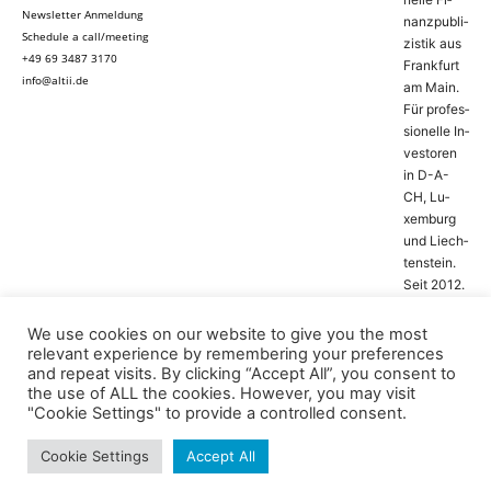
Newsletter Anmeldung
nanz­pu­bli­
Schedule a call/meeting
zis­tik aus
+49 69 3487 3170
Frank­furt
info@altii.de
am Main.
Für pro­fes­
si­o­nel­le In­
ves­to­ren
in D-­A­-
CH, Lu­
xem­burg
und Liech­
ten­stein.
Seit 2012.
We use cookies on our website to give you the most
relevant experience by remembering your preferences
and repeat visits. By clicking “Accept All”, you consent to
the use of ALL the cookies. However, you may visit
"Cookie Settings" to provide a controlled consent.
Press Releases
Opinions
Topics
Podcasts
© altii GmbH,
Germany
Reports
Travel & Leisure
Edition AI
Cookie Settings
Accept All