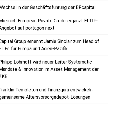
Wechsel in der Geschäftsführung der BF.capital
Muzinich European Private Credit ergänzt ELTIF-
Angebot auf portagon next
Capital Group ernennt Jamie Sinclair zum Head of
ETFs für Europa und Asien-Pazifik
Philipp Löhrhoff wird neuer Leiter Systematic
Mandate & Innovation im Asset Management der
ZKB
Franklin Templeton und Finanzguru entwickeln
gemeinsame Altersvorsorgedepot-Lösungen