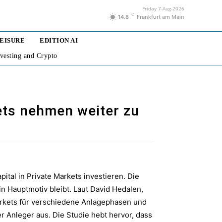
Friday 7-Aug-2026
C
14.8
Frankfurt am Main
LEISURE
EDITION AI
nvesting and Crypto
kets nehmen weiter zu
pital in Private Markets investieren. Die
in Hauptmotiv bleibt. Laut David Hedalen,
arkets für verschiedene Anlagephasen und
er Anleger aus. Die Studie hebt hervor, dass