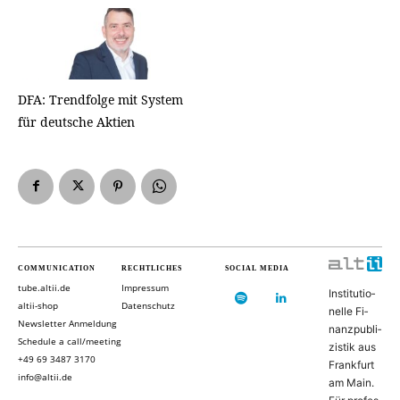
DFA: Trendfolge mit System
für deutsche Aktien
COMMUNICATION
RECHTLICHES
SOCIAL MEDIA
tube.altii.de
Impressum
In­sti­tu­ti­o­
altii-shop
Datenschutz
nel­le Fi­
Newsletter Anmeldung
nanz­pu­bli­
Schedule a call/meeting
zis­tik aus
+49 69 3487 3170
Frank­furt
info@altii.de
am Main.