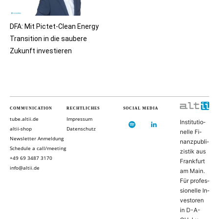
DFA: Mit Pictet-Clean Energy
Transition in die saubere
Zukunft investieren
COMMUNICATION
RECHTLICHES
SOCIAL MEDIA
tube.altii.de
Impressum
In­sti­tu­ti­o­
altii-shop
Datenschutz
nel­le Fi­
Newsletter Anmeldung
nanz­pu­bli­
Schedule a call/meeting
zis­tik aus
+49 69 3487 3170
Frank­furt
info@altii.de
am Main.
Für pro­fes­
si­o­nel­le In­
ves­to­ren
in D-­A­-