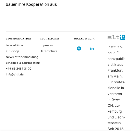
bauen ihre Kooperation aus
COMMUNICATION
RECHTLICHES
SOCIAL MEDIA
tube.altii.de
Impressum
In­sti­tu­ti­o­
altii-shop
Datenschutz
nel­le Fi­
Newsletter Anmeldung
nanz­pu­bli­
Schedule a call/meeting
zis­tik aus
+49 69 3487 3170
Frank­furt
info@altii.de
am Main.
Für pro­fes­
si­o­nel­le In­
ves­to­ren
in D-­A­-
CH, Lu­
xem­burg
und Liech­
ten­stein.
Seit 2012.