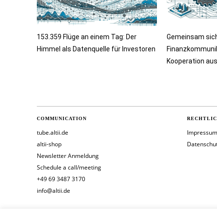
153.359 Flüge an einem Tag: Der
Gemeinsam sicht
Himmel als Datenquelle für Investoren
Finanzkommunik
Kooperation au
COMMUNICATION
RECHTLI
tube.altii.de
Impressu
altii-shop
Datenschu
Newsletter Anmeldung
Schedule a call/meeting
+49 69 3487 3170
info@altii.de