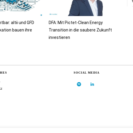
bar: altii und GFD
DFA: Mit Pictet-Clean Energy
ation bauen ihre
Transition in die saubere Zukunft
s
investieren
CHES
SOCIAL MEDIA
m
tz