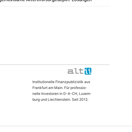
In­sti­tu­ti­o­nel­le Fi­nanz­pu­bli­zis­tik aus
Frank­furt am Main. Für pro­fes­si­o­
nel­le In­ves­to­ren in D-­A­-CH, Lu­xem­
burg und Liech­ten­stein. Seit 2012.