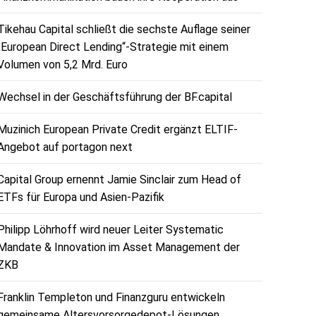
Tikehau Capital schließt die sechste Auflage seiner
„European Direct Lending“-Strategie mit einem
Volumen von 5,2 Mrd. Euro
Wechsel in der Geschäftsführung der BF.capital
Muzinich European Private Credit ergänzt ELTIF-
Angebot auf portagon next
Capital Group ernennt Jamie Sinclair zum Head of
ETFs für Europa und Asien-Pazifik
Philipp Löhrhoff wird neuer Leiter Systematic
Mandate & Innovation im Asset Management der
ZKB
Franklin Templeton und Finanzguru entwickeln
gemeinsame Altersvorsorgedepot-Lösungen