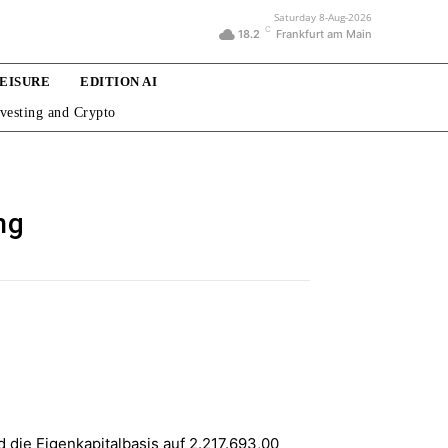
Saturday 8-Aug-2026
C
18.2
Frankfurt am Main
LEISURE
EDITION AI
nvesting and Crypto
ng
 die Eigenkapitalbasis auf 2.217.693,00