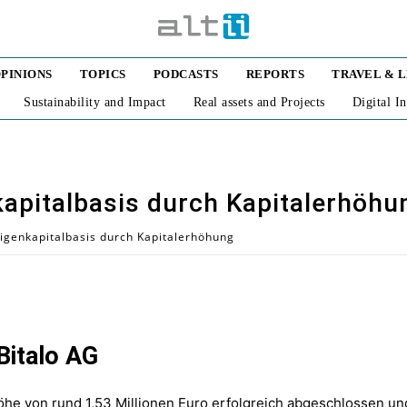
PINIONS
TOPICS
PODCASTS
REPORTS
TRAVEL & 
Sustainability and Impact
Real assets and Projects
Digital I
kapitalbasis durch Kapitalerhöhu
Eigenkapitalbasis durch Kapitalerhöhung
Bitalo AG
öhe von rund 1,53 Millionen Euro erfolgreich abgeschlossen und