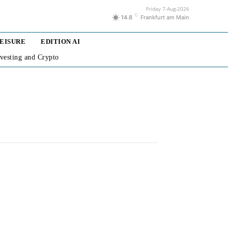
Friday 7-Aug-2026
C
14.8
Frankfurt am Main
LEISURE
EDITION AI
nvesting and Crypto