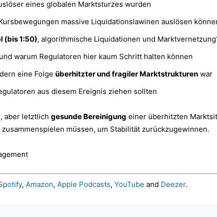
uslöser eines globalen Marktsturzes wurden
e Kursbewegungen massive Liquidationslawinen auslösen könne
 (bis 1:50)
, algorithmische Liquidationen und Marktvernetzung
und warum Regulatoren hier kaum Schritt halten können
ndern eine Folge
überhitzter und fragiler Marktstrukturen
war
gulatoren aus diesem Ereignis ziehen sollten
 aber letztlich
gesunde Bereinigung
einer überhitzten Marktsit
 zusammenspielen müssen, um Stabilität zurückzugewinnen.
nagement
Spotify
,
Amazon
,
Apple Podcasts
,
YouTube
and
Deezer
.