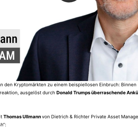
an den Kryptomärkten zu einem beispiellosen Einbruch: Binne
nreaktion, ausgelöst durch
Donald Trumps überraschende Ankün
it
Thomas Ullmann
von Dietrich & Richter Private Asset Mana
h“: