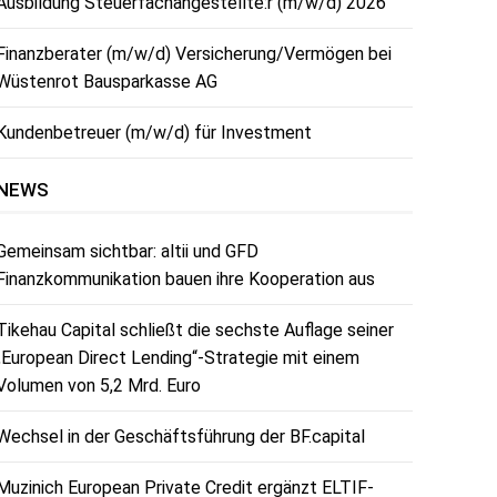
Ausbildung Steuerfachangestellte:r (m/w/d) 2026
Finanzberater (m/w/d) Versicherung/Vermögen bei
Wüstenrot Bausparkasse AG
Kundenbetreuer (m/w/d) für Investment
NEWS
Gemeinsam sichtbar: altii und GFD
Finanzkommunikation bauen ihre Kooperation aus
Tikehau Capital schließt die sechste Auflage seiner
„European Direct Lending“-Strategie mit einem
Volumen von 5,2 Mrd. Euro
Wechsel in der Geschäftsführung der BF.capital
Muzinich European Private Credit ergänzt ELTIF-