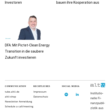
Investoren
bauen ihre Kooperation aus
DFA: Mit Pictet-Clean Energy
Transition in die saubere
Zukunft investieren
COMMUNICATION
RECHTLICHES
SOCIAL MEDIA
tube.altii.de
Impressum
In­sti­tu­ti­o­
altii-shop
Datenschutz
nel­le Fi­
Newsletter Anmeldung
nanz­pu­bli­
Schedule a call/meeting
zis­tik aus