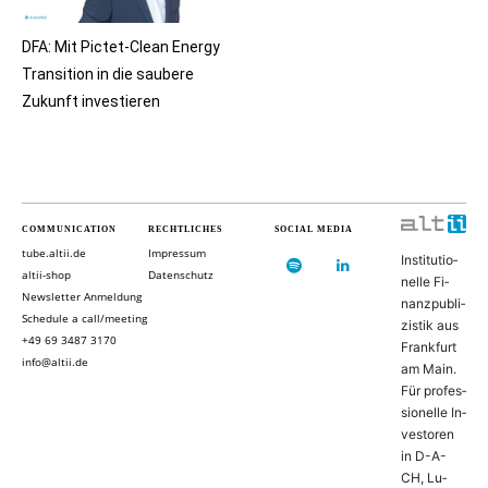
DFA: Mit Pictet-Clean Energy
Transition in die saubere
Zukunft investieren
COMMUNICATION
RECHTLICHES
SOCIAL MEDIA
tube.altii.de
Impressum
In­sti­tu­ti­o­
altii-shop
Datenschutz
nel­le Fi­
Newsletter Anmeldung
nanz­pu­bli­
Schedule a call/meeting
zis­tik aus
+49 69 3487 3170
Frank­furt
info@altii.de
am Main.
Für pro­fes­
si­o­nel­le In­
ves­to­ren
in D-­A­-
CH, Lu­