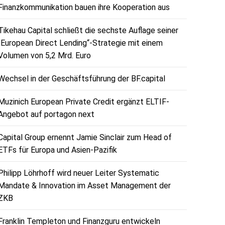
Finanzkommunikation bauen ihre Kooperation aus
Tikehau Capital schließt die sechste Auflage seiner
„European Direct Lending“-Strategie mit einem
Volumen von 5,2 Mrd. Euro
Wechsel in der Geschäftsführung der BF.capital
Muzinich European Private Credit ergänzt ELTIF-
Angebot auf portagon next
Capital Group ernennt Jamie Sinclair zum Head of
ETFs für Europa und Asien-Pazifik
Philipp Löhrhoff wird neuer Leiter Systematic
Mandate & Innovation im Asset Management der
ZKB
Franklin Templeton und Finanzguru entwickeln