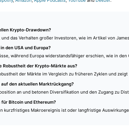
Spotify
,
Amazon
,
Apple Podcasts
,
YouTube
and
Deezer
.
uellen Krypto-Drawdown?
nd das Verhalten großer Investoren, wie im Artikel von James B
 in den USA und Europa?
lüsse, während Europa widerstandsfähiger erschien, wie in den
die Robustheit der Krypto-Märkte aus?
 Robustheit der Märkte im Vergleich zu früheren Zyklen und zei
en auf den aktuellen Marktrückgang?
Exposition an und betonen Diversifikation und den Zugang zu Di
n für Bitcoin und Ethereum?
 ein kurzfristiges Makroereignis ist oder langfristige Auswirkun