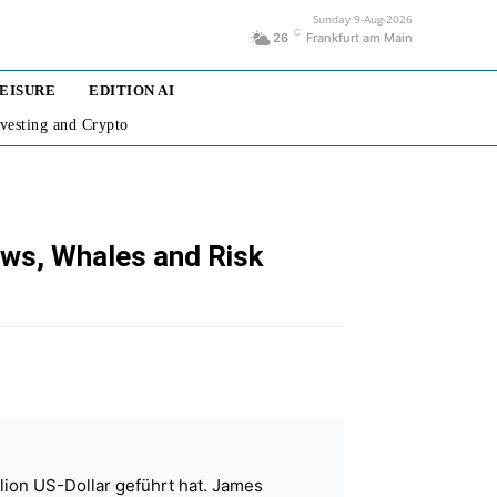
Sunday 9-Aug-2026
C
26
Frankfurt am Main
LEISURE
EDITION AI
nvesting and Crypto
ows, Whales and Risk
llion US-Dollar geführt hat. James