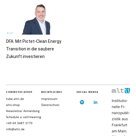
DFA: Mit Pictet-Clean Energy
Transition in die saubere
Zukunft investieren
COMMUNICATION
RECHTLICHES
SOCIAL MEDIA
tube.altii.de
Impressum
In­sti­tu­ti­o­
altii-shop
Datenschutz
nel­le Fi­
Newsletter Anmeldung
nanz­pu­bli­
Schedule a call/meeting
zis­tik aus
+49 69 3487 3170
Frank­furt
info@altii.de
am Main.