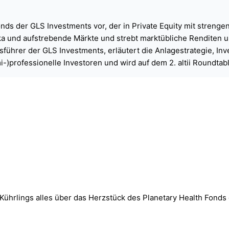
increase
or
decrease
onds der GLS Investments vor, der in Private Equity mit strengen
volume.
ka und aufstrebende Märkte und strebt marktübliche Renditen u
sführer der GLS Investments, erläutert die Anlagestrategie, In
i-)professionelle Investoren und wird auf dem 2. altii Roundtabl
 Kührlings alles über das Herzstück des Planetary Health Fonds 