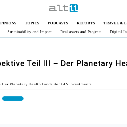
PINIONS
TOPICS
PODCASTS
REPORTS
TRAVEL & 
Sustainability and Impact
Real assets and Projects
Digital I
ektive Teil III – Der Planetary H
I - Der Planetary Health Fonds der GLS Investments
Use
Up/Down
Arrow
keys
to