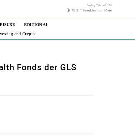
Friday 7-Aug-2026
C
16.2
Frankfurt am Main
LEISURE
EDITION AI
nvesting and Crypto
ealth Fonds der GLS