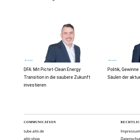
DFA: Mit Pictet-Clean Energy
Politik, Gewinne
Transition in die saubere Zukunft
Säulen der aktue
investieren
COMMUNICATION
RECHTLI
tube.altii.de
Impressu
altii-shop
Datenschu