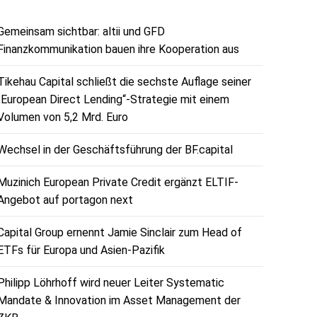
Gemeinsam sichtbar: altii und GFD
Finanzkommunikation bauen ihre Kooperation aus
Tikehau Capital schließt die sechste Auflage seiner
„European Direct Lending“-Strategie mit einem
Volumen von 5,2 Mrd. Euro
Wechsel in der Geschäftsführung der BF.capital
Muzinich European Private Credit ergänzt ELTIF-
Angebot auf portagon next
Capital Group ernennt Jamie Sinclair zum Head of
ETFs für Europa und Asien-Pazifik
Philipp Löhrhoff wird neuer Leiter Systematic
Mandate & Innovation im Asset Management der