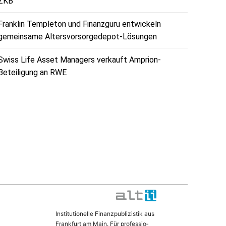
ZKB
Franklin Templeton und Finanzguru entwickeln
gemeinsame Altersvorsorgedepot-Lösungen
Swiss Life Asset Managers verkauft Amprion-
Beteiligung an RWE
In­sti­tu­ti­o­nel­le Fi­nanz­pu­bli­zis­tik aus
Frank­furt am Main. Für pro­fes­si­o­