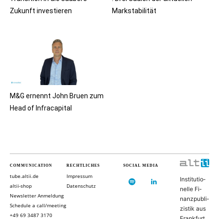
Zukunft investieren
Markstabilität
M&G ernennt John Bruen zum
Head of Infracapital
COMMUNICATION
RECHTLICHES
SOCIAL MEDIA
tube.altii.de
Impressum
In­sti­tu­ti­o­
altii-shop
Datenschutz
nel­le Fi­
Newsletter Anmeldung
nanz­pu­bli­
Schedule a call/meeting
zis­tik aus
+49 69 3487 3170
Frank­furt