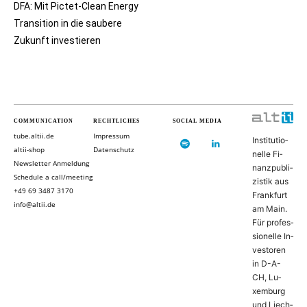
DFA: Mit Pictet-Clean Energy
Transition in die saubere
Zukunft investieren
COMMUNICATION
RECHTLICHES
SOCIAL MEDIA
tube.altii.de
Impressum
In­sti­tu­ti­o­
altii-shop
Datenschutz
nel­le Fi­
Newsletter Anmeldung
nanz­pu­bli­
Schedule a call/meeting
zis­tik aus
+49 69 3487 3170
Frank­furt
info@altii.de
am Main.
Für pro­fes­
si­o­nel­le In­
ves­to­ren
in D-­A­-
CH, Lu­
xem­burg
und Liech­