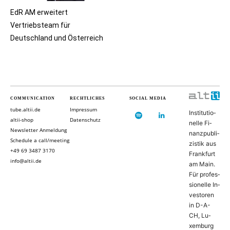
EdR AM erweitert
Vertriebsteam für
Deutschland und Österreich
COMMUNICATION
RECHTLICHES
SOCIAL MEDIA
tube.altii.de
Impressum
In­sti­tu­ti­o­
altii-shop
Datenschutz
nel­le Fi­
Newsletter Anmeldung
nanz­pu­bli­
Schedule a call/meeting
zis­tik aus
+49 69 3487 3170
Frank­furt
info@altii.de
am Main.
Für pro­fes­
si­o­nel­le In­
ves­to­ren
in D-­A­-
CH, Lu­
xem­burg