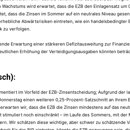
 Wachstums wird erwartet, dass die EZB den Einlagensatz um 0
rtet, dass die Zinsen im Sommer auf ein neutrales Niveau gesen
 erhebliche Abwärtsrisiken eintreten, wie ein handelsbedingte
ik zu verfolgen.
sende Erwartung einer stärkeren Defizitausweitung zur Finanzi
lichen Erhöhung der Verteidigungsausgaben könnten beträchtl
sch):
mmentiert im Vorfeld der EZB-Zinsentscheidung; Aufgrund der 
onnerstag einen weiteren 0,25-Prozent-Satzschnitt an ihrem 
 erwarten wir, dass die EZB die Zinsen mindestens auf das neut
ft stimuliert noch einschränkt – im Laufe des Sommers, mit de
ern. Wir schätzen diese wichtige, aber schwer zu schätzende Va
hock für das BIP eintreten, könnte die EZB gezwungen sein, die