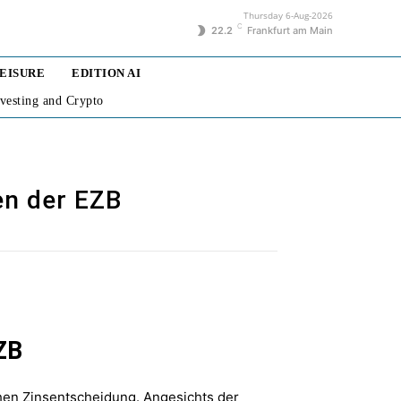
Thursday 6-Aug-2026
C
22.2
Frankfurt am Main
LEISURE
EDITION AI
nvesting and Crypto
en der EZB
ZB
chen Zinsentscheidung. Angesichts der