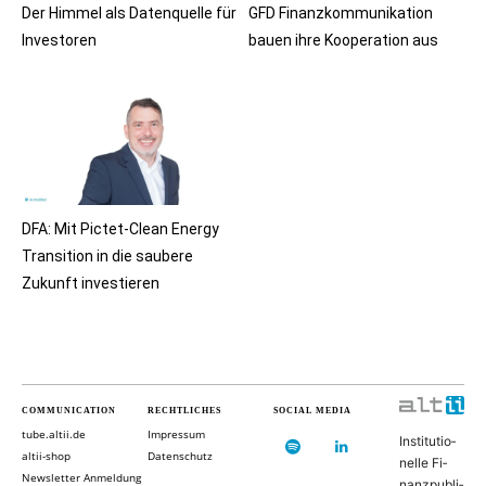
Der Himmel als Datenquelle für
GFD Finanzkommunikation
Investoren
bauen ihre Kooperation aus
DFA: Mit Pictet-Clean Energy
Transition in die saubere
Zukunft investieren
COMMUNICATION
RECHTLICHES
SOCIAL MEDIA
tube.altii.de
Impressum
In­sti­tu­ti­o­
altii-shop
Datenschutz
nel­le Fi­
Newsletter Anmeldung
nanz­pu­bli­