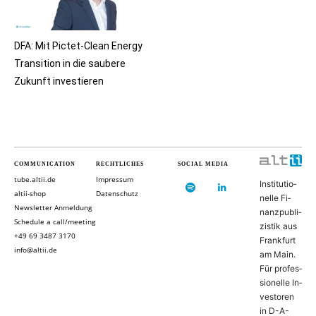
DFA: Mit Pictet-Clean Energy
Transition in die saubere
Zukunft investieren
COMMUNICATION
RECHTLICHES
SOCIAL MEDIA
tube.altii.de
Impressum
In­sti­tu­ti­o­
altii-shop
Datenschutz
nel­le Fi­
Newsletter Anmeldung
nanz­pu­bli­
Schedule a call/meeting
zis­tik aus
+49 69 3487 3170
Frank­furt
info@altii.de
am Main.
Für pro­fes­
si­o­nel­le In­
ves­to­ren
in D-­A­-