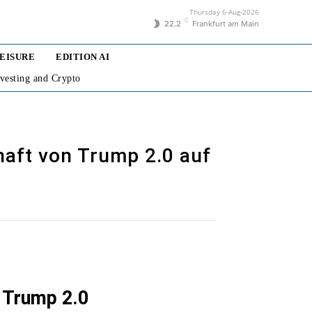
Thursday 6-Aug-2026
C
22.2
Frankfurt am Main
LEISURE
EDITION AI
nvesting and Crypto
aft von Trump 2.0 auf
 Trump 2.0