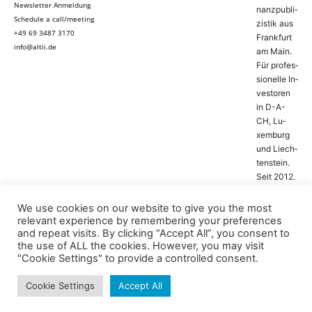
Newsletter Anmeldung
nanz­pu­bli­
Schedule a call/meeting
zis­tik aus
+49 69 3487 3170
Frank­furt
info@altii.de
am Main.
Für pro­fes­
si­o­nel­le In­
ves­to­ren
in D-­A­-
CH, Lu­
xem­burg
und Liech­
ten­stein.
Seit 2012.
We use cookies on our website to give you the most
relevant experience by remembering your preferences
and repeat visits. By clicking “Accept All”, you consent to
the use of ALL the cookies. However, you may visit
"Cookie Settings" to provide a controlled consent.
Press Releases
Opinions
Topics
Podcasts
© altii GmbH,
Germany
Reports
Travel & Leisure
Edition AI
Cookie Settings
Accept All