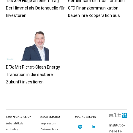
153.359 Flüge an einem Tag:
Gemeinsam sichtbar: altii und
Der Himmel als Datenquelle für
GFD Finanzkommunikation
Investoren
bauen ihre Kooperation aus
DFA: Mit Pictet-Clean Energy
Transition in die saubere
Zukunft investieren
COMMUNICATION
RECHTLICHES
SOCIAL MEDIA
tube.altii.de
Impressum
In­sti­tu­ti­o­
altii-shop
Datenschutz
nel­le Fi­