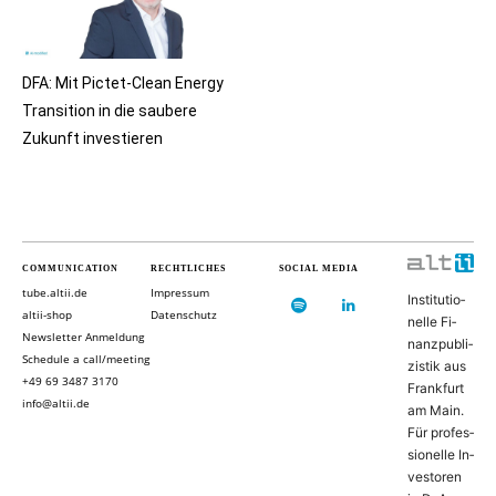
DFA: Mit Pictet-Clean Energy
Transition in die saubere
Zukunft investieren
COMMUNICATION
RECHTLICHES
SOCIAL MEDIA
tube.altii.de
Impressum
In­sti­tu­ti­o­
altii-shop
Datenschutz
nel­le Fi­
Newsletter Anmeldung
nanz­pu­bli­
Schedule a call/meeting
zis­tik aus
+49 69 3487 3170
Frank­furt
info@altii.de
am Main.
Für pro­fes­
si­o­nel­le In­
ves­to­ren