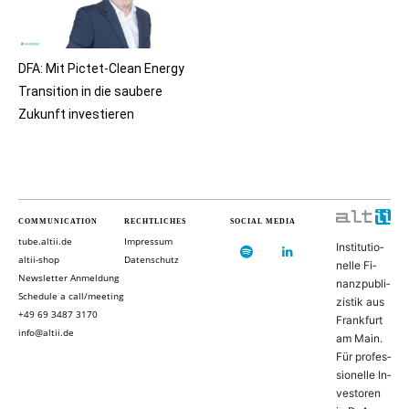
DFA: Mit Pictet-Clean Energy
Transition in die saubere
Zukunft investieren
COMMUNICATION
RECHTLICHES
SOCIAL MEDIA
tube.altii.de
Impressum
In­sti­tu­ti­o­
altii-shop
Datenschutz
nel­le Fi­
Newsletter Anmeldung
nanz­pu­bli­
Schedule a call/meeting
zis­tik aus
+49 69 3487 3170
Frank­furt
info@altii.de
am Main.
Für pro­fes­
si­o­nel­le In­
ves­to­ren