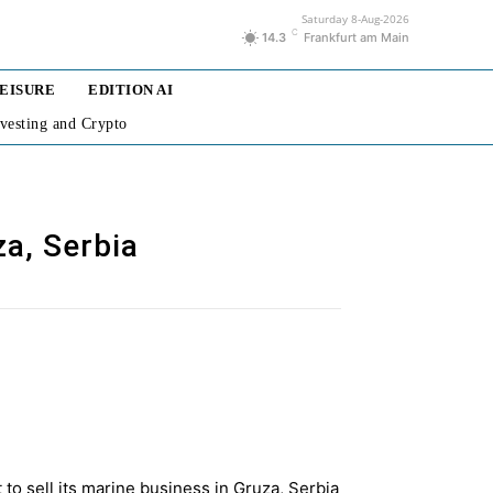
Saturday 8-Aug-2026
C
14.3
Frankfurt am Main
LEISURE
EDITION AI
nvesting and Crypto
a, Serbia
o sell its marine business in Gruza, Serbia