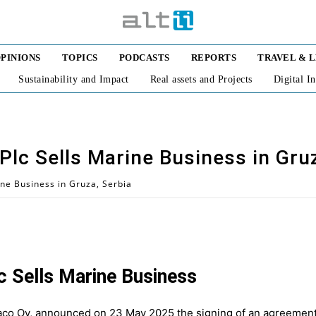
PINIONS
TOPICS
PODCASTS
REPORTS
TRAVEL & 
Sustainability and Impact
Real assets and Projects
Digital I
lc Sells Marine Business in Gruz
ne Business in Gruza, Serbia
 Sells Marine Business
aco Oy, announced on 23 May 2025 the signing of an agreement t