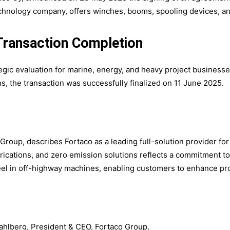
chnology company, offers winches, booms, spooling devices, an
 Transaction Completion
egic evaluation for marine, energy, and heavy project busines
ons, the transaction was successfully finalized on 11 June 2025.
roup, describes Fortaco as a leading full-solution provider fo
brications, and zero emission solutions reflects a commitment to
eel in off-highway machines, enabling customers to enhance pro
Mahlberg, President & CEO, Fortaco Group.