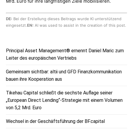
Mrd. Euro für ihre langfristigen Ziele mobilisieren.
DE:
Bei der Erstellung dieses Beitrags wurde KI unterstützend
eingesetzt.
EN:
AI was used to assist in the creation of this post.
Principal Asset Management® ernennt Daniel Maric zum
Leiter des europäischen Vertriebs
Gemeinsam sichtbar: altii und GFD Finanzkommunikation
bauen ihre Kooperation aus
Tikehau Capital schließt die sechste Auflage seiner
„European Direct Lending“-Strategie mit einem Volumen
von 5,2 Mrd. Euro
Wechsel in der Geschäftsführung der BF.capital