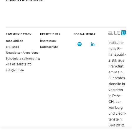
COMMUNICATION
RECHTLICHES
SOCIAL MEDIA
tube.altii.de
Impressum
In­sti­tu­ti­o­
altii-shop
Datenschutz
nel­le Fi­
Newsletter Anmeldung
nanz­pu­bli­
Schedule a call/meeting
zis­tik aus
+49 69 3487 3170
Frank­furt
info@altii.de
am Main.
Für pro­fes­
si­o­nel­le In­
ves­to­ren
in D-­A­-
CH, Lu­
xem­burg
und Liech­
ten­stein.
Seit 2012.