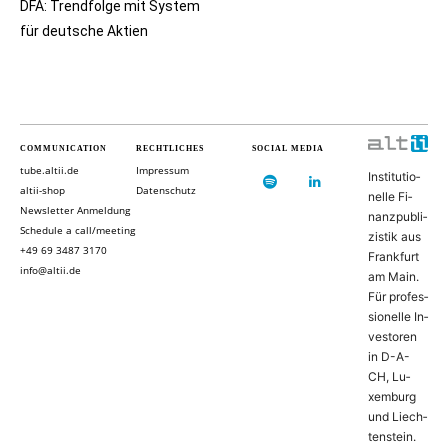
DFA: Trendfolge mit System
für deutsche Aktien
COMMUNICATION
RECHTLICHES
SOCIAL MEDIA
tube.altii.de
Impressum
In­sti­tu­ti­o­
altii-shop
Datenschutz
nel­le Fi­
Newsletter Anmeldung
nanz­pu­bli­
Schedule a call/meeting
zis­tik aus
+49 69 3487 3170
Frank­furt
info@altii.de
am Main.
Für pro­fes­
si­o­nel­le In­
ves­to­ren
in D-­A­-
CH, Lu­
xem­burg
und Liech­
ten­stein.