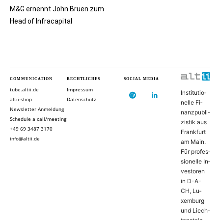
M&G ernennt John Bruen zum
Head of Infracapital
COMMUNICATION
RECHTLICHES
SOCIAL MEDIA
tube.altii.de
Impressum
In­sti­tu­ti­o­
altii-shop
Datenschutz
nel­le Fi­
Newsletter Anmeldung
nanz­pu­bli­
Schedule a call/meeting
zis­tik aus
+49 69 3487 3170
Frank­furt
info@altii.de
am Main.
Für pro­fes­
si­o­nel­le In­
ves­to­ren
in D-­A­-
CH, Lu­
xem­burg
und Liech­