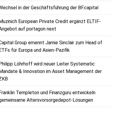
Wechsel in der Geschäftsführung der BF.capital
Muzinich European Private Credit ergänzt ELTIF-
Angebot auf portagon next
Capital Group ernennt Jamie Sinclair zum Head of
ETFs für Europa und Asien-Pazifik
Philipp Löhrhoff wird neuer Leiter Systematic
Mandate & Innovation im Asset Management der
ZKB
Franklin Templeton und Finanzguru entwickeln
gemeinsame Altersvorsorgedepot-Lösungen