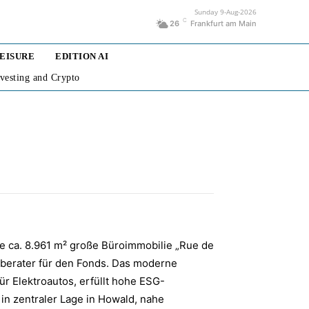
Sunday 9-Aug-2026
C
26
Frankfurt am Main
LEISURE
EDITION AI
nvesting and Crypto
ie ca. 8.961 m² große Büroimmobilie „Rue de
tberater für den Fonds. Das moderne
 Elektroautos, erfüllt hohe ESG-
 in zentraler Lage in Howald, nahe