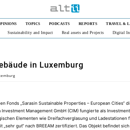
PINIONS
TOPICS
PODCASTS
REPORTS
TRAVEL & 
Sustainability and Impact
Real assets and Projects
Digital I
gebäude in Luxemburg
uxemburg
 den Fonds „Sarasin Sustainable Properties – European Cities“ d
la Investment Management GmbH (CIM) fungierte als Investmen
schen Elementen wie Dreifachverglasung und Ladestationen für
 „sehr gut“ nach BREEAM zertifiziert. Das Objekt befindet sich