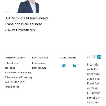
DFA: Mit Pictet-Clean Energy
Transition in die saubere
Zukunft investieren
COMMUNICATION
RECHTLICHES
SOCIAL MEDIA
tube.altii.de
Impressum
In­sti­tu­ti­o­
altii-shop
Datenschutz
nel­le Fi­
Newsletter Anmeldung
nanz­pu­bli­
Schedule a call/meeting
zis­tik aus
+49 69 3487 3170
Frank­furt
info@altii.de
am Main.
Für pro­fes­
si­o­nel­le In­
ves­to­ren