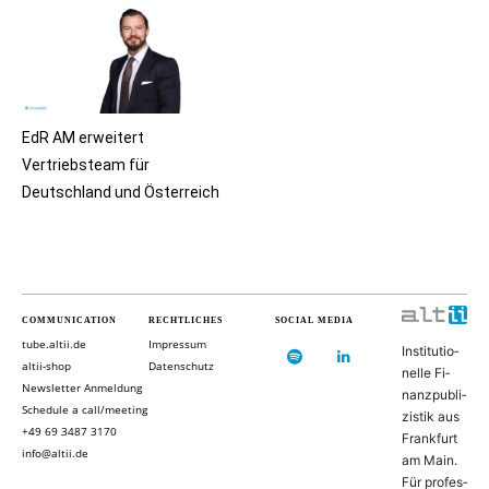
EdR AM erweitert
Vertriebsteam für
Deutschland und Österreich
COMMUNICATION
RECHTLICHES
SOCIAL MEDIA
tube.altii.de
Impressum
In­sti­tu­ti­o­
altii-shop
Datenschutz
nel­le Fi­
Newsletter Anmeldung
nanz­pu­bli­
Schedule a call/meeting
zis­tik aus
+49 69 3487 3170
Frank­furt
info@altii.de
am Main.
Für pro­fes­