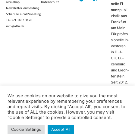
altii-shop
Datenschutz
nel­le Fi­
Newsletter Anmeldung
nanz­pu­bli­
Schedule a call/meeting
zis­tik aus
+49 69 3487 3170
Frank­furt
info@altii.de
am Main.
Für pro­fes­
si­o­nel­le In­
ves­to­ren
in D-­A­-
CH, Lu­
xem­burg
und Liech­
ten­stein.
Seit 2012.
We use cookies on our website to give you the most
relevant experience by remembering your preferences
and repeat visits. By clicking “Accept All”, you consent to
the use of ALL the cookies. However, you may visit
"Cookie Settings" to provide a controlled consent.
Press Releases
Opinions
Topics
Podcasts
© altii GmbH,
Germany
Reports
Travel & Leisure
Edition AI
Cookie Settings
Accept All