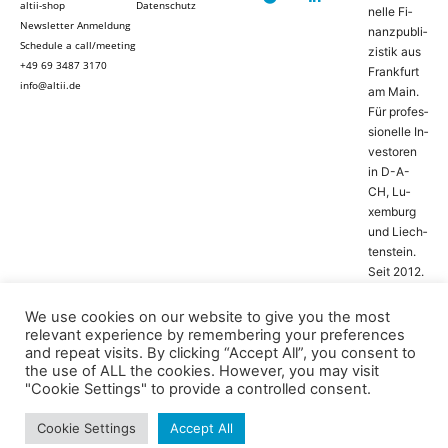
altii-shop
Datenschutz
nel­le Fi­
Newsletter Anmeldung
nanz­pu­bli­
Schedule a call/meeting
zis­tik aus
+49 69 3487 3170
Frank­furt
info@altii.de
am Main.
Für pro­fes­
si­o­nel­le In­
ves­to­ren
in D-­A­-
CH, Lu­
xem­burg
und Liech­
ten­stein.
Seit 2012.
We use cookies on our website to give you the most
relevant experience by remembering your preferences
and repeat visits. By clicking “Accept All”, you consent to
the use of ALL the cookies. However, you may visit
"Cookie Settings" to provide a controlled consent.
Press Releases
Opinions
Topics
Podcasts
© altii GmbH,
Germany
Reports
Travel & Leisure
Edition AI
Cookie Settings
Accept All