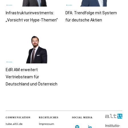
Infrastrukturinvestments:
DFA: Trendfolge mit System
„Vorsicht vor Hype-Themen“
für deutsche Aktien
EdR AM erweitert
Vertriebsteam für
Deutschland und Österreich
COMMUNICATION
RECHTLICHES
SOCIAL MEDIA
tube.altii.de
Impressum
In­sti­tu­ti­o­