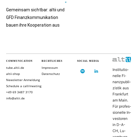
Gemeinsam sichtbar: altii und
GFD Finanzkommunikation
bauen ihre Kooperation aus
COMMUNICATION
RECHTLICHES
SOCIAL MEDIA
tube.altii.de
Impressum
In­sti­tu­ti­o­
altii-shop
Datenschutz
nel­le Fi­
Newsletter Anmeldung
nanz­pu­bli­
Schedule a call/meeting
zis­tik aus
+49 69 3487 3170
Frank­furt
info@altii.de
am Main.
Für pro­fes­
si­o­nel­le In­
ves­to­ren
in D-­A­-
CH, Lu­
xem­burg