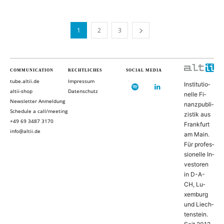
1
2
3
COMMUNICATION
RECHTLICHES
SOCIAL MEDIA
tube.altii.de
Impressum
In­sti­tu­ti­o­
altii-shop
Datenschutz
nel­le Fi­
Newsletter Anmeldung
nanz­pu­bli­
Schedule a call/meeting
zis­tik aus
+49 69 3487 3170
Frank­furt
info@altii.de
am Main.
Für pro­fes­
si­o­nel­le In­
ves­to­ren
in D-­A­-
CH, Lu­
xem­burg
und Liech­
ten­stein.