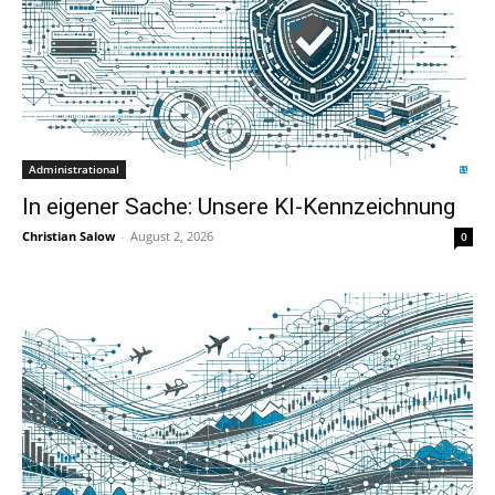
Administrational
In eigener Sache: Unsere KI-Kennzeichnung
Christian Salow
-
August 2, 2026
0