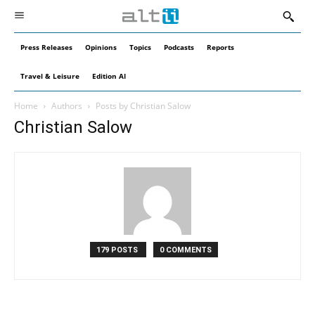
Press Releases
Opinions
Topics
Podcasts
Reports
Travel & Leisure
Edition AI
Home
Authors
Posts by Christian Salow
Christian Salow
179 POSTS
0 COMMENTS