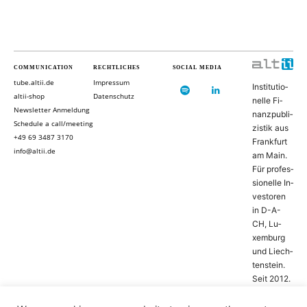
COMMUNICATION
RECHTLICHES
SOCIAL MEDIA
tube.altii.de
Impressum
In­sti­tu­ti­o­
altii-shop
Datenschutz
nel­le Fi­
Newsletter Anmeldung
nanz­pu­bli­
Schedule a call/meeting
zis­tik aus
+49 69 3487 3170
Frank­furt
info@altii.de
am Main.
Für pro­fes­
si­o­nel­le In­
ves­to­ren
in D-­A­-
CH, Lu­
xem­burg
und Liech­
ten­stein.
Seit 2012.